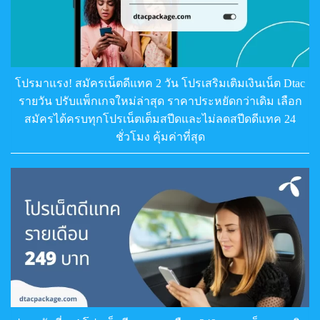
โปรมาแรง! สมัครเน็ตดีแทค 2 วัน โปรเสริมเติมเงินเน็ต Dtac
รายวัน ปรับแพ็กเกจใหม่ล่าสุด ราคาประหยัดกว่าเดิม เลือก
สมัครได้ครบทุกโปรเน็ตเต็มสปีดและไม่ลดสปีดดีแทค 24
ชั่วโมง คุ้มค่าที่สุด