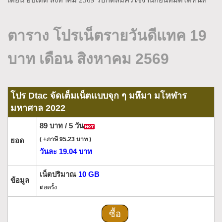
เดือน อัปเดต สิงหาคม 2569 รีบกดสมัครใช้งานก่อนหมดได้ทันที
ตาราง โปรเน็ตรายวันดีแทค 19
บาท เดือน สิงหาคม 2569
โปร Dtac จัดเต็มเน็ตแบบจุก ๆ มหึมา มโหฬาร
มหาศาล 2022
89 บาท / 5 วัน
( +ภาษี 95.23 บาท )
ยอด
วันละ 19.04 บาท
เน็ตปริมาณ
10 GB
ข้อมูล
ต่อครั้ง
ซื้อ