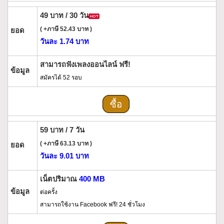
49 บาท / 30 วัน
( +ภาษี 52.43 บาท )
ยอด
วันละ 1.74 บาท
สามารถฟังเพลงออนไลน์ ฟรี!
ข้อมูล
สมัครได้ 52 รอบ
ซื้อ
59 บาท / 7 วัน
( +ภาษี 63.13 บาท )
ยอด
วันละ 9.01 บาท
เน็ตปริมาณ
400 MB
ข้อมูล
ต่อครั้ง
สามารถใช้งาน Facebook ฟรี! 24 ชั่วโมง