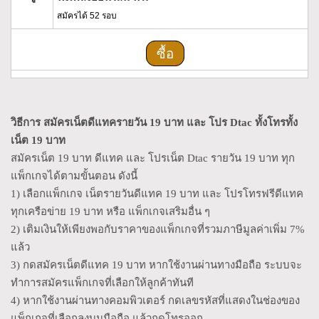
สมัครได้ 52 รอบ
ซื้อ
วิธีการ สมัครเน็ตดีแทครายวัน 19 บาท และ โปร Dtac ทั้งโทรทั้ง
เน็ต 19 บาท
สมัครเน็ต 19 บาท ดีแทค และ โปรเน็ต Dtac รายวัน 19 บาท ทุก
แพ็กเกจได้ตามขั้นตอน ดังนี้
1) เลือกแพ็กเกจ เน็ตรายวันดีแทค 19 บาท และ โปรโทรฟรีดีแทค
ทุกเครือข่าย 19 บาท หรือ แพ็กเกจเสริมอื่น ๆ
2) เติมเงินให้เพียงพอกับราคาของแพ็กเกจที่รวมภาษีมูลค่าเพิ่ม 7%
แล้ว
3) กดสมัครเน็ตดีแทค 19 บาท หากใช้งานผ่านทางมือถือ ระบบจะ
ทำการสมัครแพ็กเกจที่เลือกให้ลูกค้าทันที
4) หากใช้งานผ่านทางคอมพิวเตอร์ กดเลขรหัสที่แสดงในช่องของ
แพ็กเกจที่เลือกลงบนมือถือ แล้วกดโทรออก