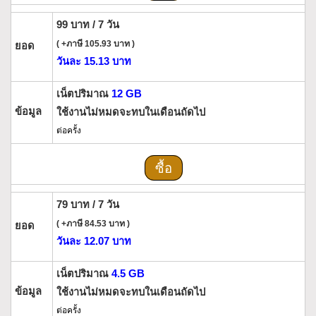
99 บาท / 7 วัน
( +ภาษี 105.93 บาท )
ยอด
วันละ 15.13 บาท
เน็ตปริมาณ
12 GB
ข้อมูล
ใช้งานไม่หมดจะทบในเดือนถัดไป
ต่อครั้ง
ซื้อ
79 บาท / 7 วัน
( +ภาษี 84.53 บาท )
ยอด
วันละ 12.07 บาท
เน็ตปริมาณ
4.5 GB
ข้อมูล
ใช้งานไม่หมดจะทบในเดือนถัดไป
ต่อครั้ง