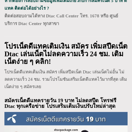
หากต้องการสอบถามข้อมูลเพิ่มเติมเกี่ยวกับการสมัครเน็ต 5 บาท ดี
แทค ติดต่อได้อย่างไร ?
ติดต่อสอบถามได้ทาง Dtac Call Center โทร. 1678 หรือ ศูนย์
บริการ Dtac Center ทุกสาขา
โปรเน็ตดีแทคเติมเงิน สมัคร เพิ่มสปีดเน็ต
Dtac เล่นเน็ตไม่ลดความเร็ว 24 ชม. เติม
เน็ตง่าย ๆ คลิก!
โปรเน็ตดีแทคเติมเงิน สมัคร เพิ่มสปีดเน็ต Dtac เล่นเน็ตไม่อั้น ไม่
ลดความเร็ว 24 ชม. รวมโปรโมชันเสริมเน็ตดีแทคไว้มากที่สุด เติม
เน็ตง่าย ๆ สมัครเลย
สมัครเน็ตดีแทครายวัน 19 บาท ไม่ลดสปีด โทรฟรี
Dtac ทุกเครือข่าย โปรเสริมเติมเงินปรับใหม่ล่าสุด