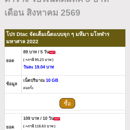
เดือน สิงหาคม 2569
โปร Dtac จัดเต็มเน็ตแบบจุก ๆ มหึมา มโหฬาร
มหาศาล 2022
89 บาท / 5 วัน
( +ภาษี 95.23 บาท )
ยอด
วันละ 19.04 บาท
เน็ตปริมาณ
10 GB
ข้อมูล
ต่อครั้ง
ซื้อ
109 บาท / 10 วัน
( +ภาษี 116.63 บาท )
ยอด