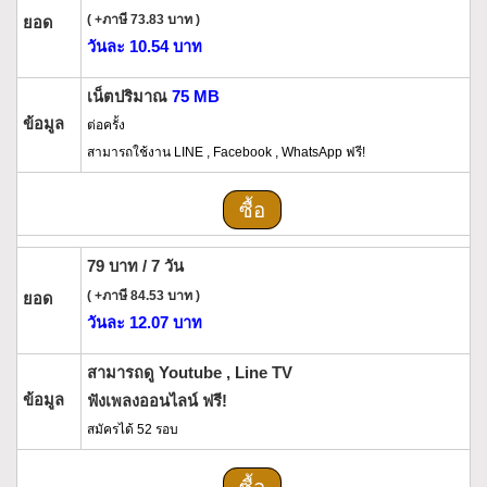
( +ภาษี 73.83 บาท )
ยอด
วันละ 10.54 บาท
เน็ตปริมาณ
75 MB
ข้อมูล
ต่อครั้ง
สามารถใช้งาน LINE , Facebook , WhatsApp ฟรี!
ซื้อ
79 บาท / 7 วัน
( +ภาษี 84.53 บาท )
ยอด
วันละ 12.07 บาท
สามารถดู Youtube , Line TV
ข้อมูล
ฟังเพลงออนไลน์ ฟรี!
สมัครได้ 52 รอบ