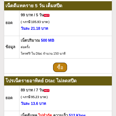
เน็ตดีแทคราย 5 วัน เต็มสปีด
99 บาท / 5 วัน
( +ภาษี 105.93 บาท )
ยอด
วันละ 21.18 บาท
เน็ตปริมาณ
500 MB
ข้อมูล
ต่อครั้ง
โทรฟรี! ใน Dtac จำนวน 150 นาที
ซื้อ
โปรเน็ตรายอาทิตย์ Dtac ไม่ลดสปีด
89 บาท / 7 วัน
( +ภาษี 95.23 บาท )
ยอด
วันละ 13.6 บาท
เน็ตดีแทค
ไม่จำกัด
ความเร็ว
512 Kbps