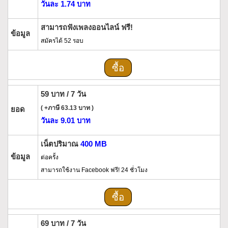
วันละ 1.74 บาท
สามารถฟังเพลงออนไลน์ ฟรี!
ข้อมูล
สมัครได้ 52 รอบ
ซื้อ
59 บาท / 7 วัน
( +ภาษี 63.13 บาท )
ยอด
วันละ 9.01 บาท
เน็ตปริมาณ
400 MB
ข้อมูล
ต่อครั้ง
สามารถใช้งาน Facebook ฟรี! 24 ชั่วโมง
ซื้อ
69 บาท / 7 วัน