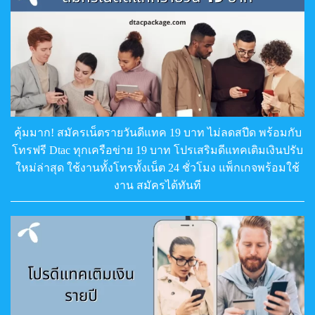
คุ้มมาก! สมัครเน็ตรายวันดีแทค 19 บาท ไม่ลดสปีด พร้อมกับ
โทรฟรี Dtac ทุกเครือข่าย 19 บาท โปรเสริมดีแทคเติมเงินปรับ
ใหม่ล่าสุด ใช้งานทั้งโทรทั้งเน็ต 24 ชั่วโมง แพ็กเกจพร้อมใช้
งาน สมัครได้ทันที