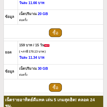
วันละ 11.66 บาท
เน็ตปริมาณ
20 GB
ข้อมูล
ต่อครั้ง
ซื้อ
159 บาท / 15 วัน
( +ภาษี 170.13 บาท )
ยอด
วันละ 11.34 บาท
เน็ตปริมาณ
30 GB
ข้อมูล
ต่อครั้ง
ซื้อ
เน็ตรายอาทิตย์ดีแทค เล่น 5 เกมสุดฮิต! ตลอด 24
ชม.