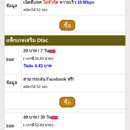
เน็ตดีแทค
ไม่จำกัด
ความเร็ว
10 Mbps
ข้อมูล
สมัครได้ 52 รอบ
ซื้อ
แพ็กเกจเสริม Dtac
29 บาท / 7 วัน
( +ภาษี 31.03 บาท )
ยอด
วันละ 4.43 บาท
สามารถเล่น Facebook ฟรี!
ข้อมูล
สมัครได้ 52 รอบ
ซื้อ
49 บาท / 30 วัน
( +ภาษี 52.43 บาท )
ยอด