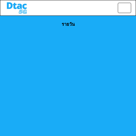
รายวัน