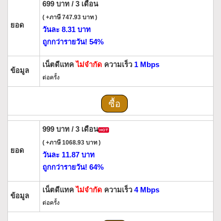
699 บาท / 3 เดือน
( +ภาษี 747.93 บาท )
ยอด
วันละ 8.31 บาท
ถูกกว่ารายวัน! 54%
เน็ตดีแทค
ไม่จำกัด
ความเร็ว
1 Mbps
ข้อมูล
ต่อครั้ง
ซื้อ
999 บาท / 3 เดือน
( +ภาษี 1068.93 บาท )
ยอด
วันละ 11.87 บาท
ถูกกว่ารายวัน! 64%
เน็ตดีแทค
ไม่จำกัด
ความเร็ว
4 Mbps
ข้อมูล
ต่อครั้ง