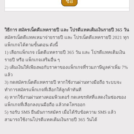
ซื้อ
วิธีการ สมัครเน็ตดีแทครายปี และ โปรดีแทคเติมเงินรายปี 365 วัน
สมัครเน็ตดีแทคเหมาจ่ายรายปี และ โปรเน็ตดีแทครายปี 2021 ทุก
แพ็กเกจได้ตามขั้นตอน ดังนี้
1) เลือกแพ็กเกจ เน็ตดีแทครายปี 365 วัน และ โปรดีแทคเติมเงิน
รายปี หรือ แพ็กเกจเสริมอื่น ๆ
2) เติมเงินให้เพียงพอกับราคาของแพ็กเกจที่รวมภาษีมูลค่าเพิ่ม 7%
แล้ว
3) กดสมัครเน็ตดีแทครายปี หากใช้งานผ่านทางมือถือ ระบบจะ
ทำการสมัครแพ็กเกจที่เลือกให้ลูกค้าทันที
4) หากใช้งานผ่านทางคอมพิวเตอร์ กดเลขรหัสที่แสดงในช่องของ
แพ็กเกจที่เลือกลงบนมือถือ แล้วกดโทรออก
5) รอรับ SMS ยืนยันการสมัคร เมื่อได้รับข้อความ SMS แล้ว
สามารถใช้งานโปรดีแทคเติมเงินรายปี 365 วันได้