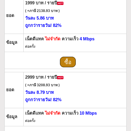
1999 บาท / รายปี
( +ภาษี 2138.93 บาท )
ยอด
วันละ 5.86 บาท
ถูกกว่ารายวัน! 82%
เน็ตดีแทค
ไม่จำกัด
ความเร็ว
4 Mbps
ข้อมูล
ต่อครั้ง
ซื้อ
2999 บาท / รายปี
( +ภาษี 3208.93 บาท )
ยอด
วันละ 8.79 บาท
ถูกกว่ารายวัน! 82%
เน็ตดีแทค
ไม่จำกัด
ความเร็ว
10 Mbps
ข้อมูล
ต่อครั้ง