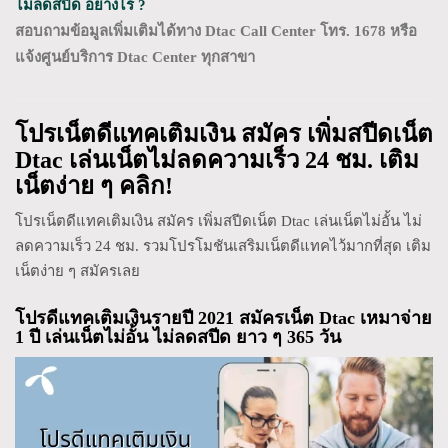
ไม่ลดสปีด อย่างไร ?
สอบถามข้อมูลเพิ่มเติมได้ทาง Dtac Call Center โทร. 1678 หรือ
แจ้งศูนย์บริการ Dtac Center ทุกสาขา
โปรเน็ตดีแทคเติมเงิน สมัคร เพิ่มสปีดเน็ต
Dtac เล่นเน็ตไม่ลดความเร็ว 24 ชม. เติม
เน็ตง่าย ๆ คลิก!
โปรเน็ตดีแทคเติมเงิน สมัคร เพิ่มสปีดเน็ต Dtac เล่นเน็ตไม่อั้น ไม่
ลดความเร็ว 24 ชม. รวมโปรโมชันเสริมเน็ตดีแทคไว้มากที่สุด เติม
เน็ตง่าย ๆ สมัครเลย
โปรดีแทคเติมเงินรายปี 2021 สมัครเน็ต Dtac เหมาจ่าย
1 ปี เล่นเน็ตไม่อั้น ไม่ลดสปีด ยาว ๆ 365 วัน