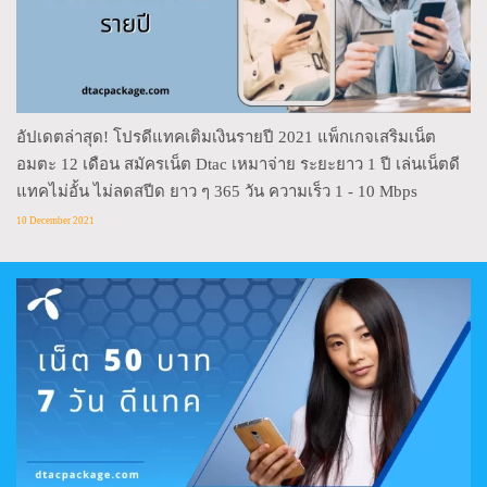
อัปเดตล่าสุด! โปรดีแทคเติมเงินรายปี 2021 แพ็กเกจเสริมเน็ต
อมตะ 12 เดือน สมัครเน็ต Dtac เหมาจ่าย ระยะยาว 1 ปี เล่นเน็ตดี
แทคไม่อั้น ไม่ลดสปีด ยาว ๆ 365 วัน ความเร็ว 1 - 10 Mbps
10 December 2021