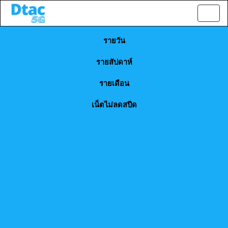
รายวัน
รายสัปดาห์
รายเดือน
เน็ตไม่ลดสปีด