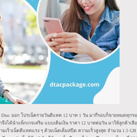
ง Dtac ออก โปรเน็ตรายวันดีแทค 12 บาท 1 วัน มากี่รอบก็ขายหมดทุกรอบ
าจึงได้นำแพ็กเกจเสริม แบบเติมเงิน ราคา 12 บาทต่อวัน มาให้ลูกค้าเลื
วามเร็วเน็ตดีแทคแรง ๆ ด้วยเน็ตเต็มสปีด ความเร็วสูงสุด จำนวน 1.5 GB