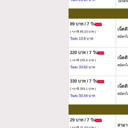
โทรฟรี
89 บาท / 7 วัน
เน็ต
( +ภาษี 95.23 บาท )
สมัครไ
วันละ 13.6 บาท
220 บาท / 7 วัน
เน็ต
( +ภาษี 235.4 บาท )
สมัครไ
วันละ 33.62 บาท
330 บาท / 7 วัน
เน็ต
( +ภาษี 353.1 บาท )
สมัครไ
วันละ 50.44 บาท
29 บาท / 7 วัน
สามาร
( +ภาษี 31.03 บาท )