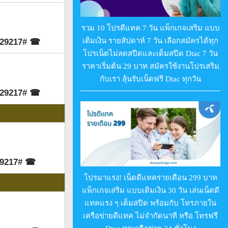
รวม 10 โปรดีแทค 7 วัน แพ็กเกจเสริม แบบ
เติมเงิน รายสัปดาห์ 7 วัน เลือกสมัครได้ทุก
329217# ☎
โปรเน็ตไม่ลดสปีดและเต็มสปีด Dtac 7 วัน
ราคาเริ่มต้น 29 บาท สมัครใช้งานโปรเสริม
กับเรา ลุ้นรับเน็ตฟรี Dtac ทุกวัน
329217# ☎
29217# ☎
โปรมาแรง! เน็ตดีแทครายเดือน 299 บาท
แพ็กเกจเสริม แบบเติมเงิน 30 วัน เล่นเน็ตดี
แทคแรง ๆ เต็มสปีด พร้อมกับ โทรภายใน
เครือข่ายดีแทค ไม่จำกัดนาที หรือ โทรฟรี