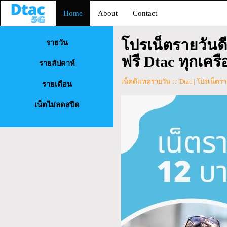
Home
About
Contact
โปรเน็ตรายวันด
รายวัน
ฟรี Dtac ทุกเครื
รายสัปดาห์
::
เน็ตดีแทครายวัน
Dtac | โปรเน็ตรา
รายเดือน
เน็ตไม่ลดสปีด