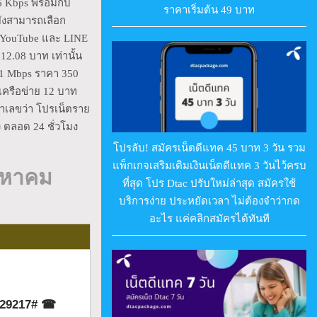
6 Kbps พร้อมกับ
ราคาเริ่มต้น 49 บาท
ยังสามารถเลือก
น YouTube และ LINE
12.08 บาท เท่านั้น
่ 1 Mbps ราคา 350
เครือข่าย 12 บาท
จำเลขว่า โปรเน็ตราย
 ตลอด 24 ชั่วโมง
โปรลับ! สมัครเน็ตดีแทค 45 บาท 3 วัน รวม
แพ็กเกจเสริมเติมเงินเน็ตดีแทค 3 วันไว้ครบ
ิงหาคม
ที่สุด โปร Dtac ปรับใหม่ล่าสุด สมัครใช้
บริการง่าย ประหยัดเวลา ไม่ต้องจำว่ากด
อะไร แค่คลิกสมัครได้ทันที
329217# ☎