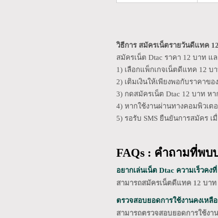
วิธีการ สมัครเน็ตรายวันดีแทค 
สมัครเน็ต Dtac ราคา 12 บาท และ
1) เลือกแพ็กเกจเน็ตดีแทค 12 บา
2) เติมเงินให้เพียงพอกับราคาของ
3) กดสมัครเน็ต Dtac 12 บาท หาก
4) หากใช้งานผ่านทางคอมพิวเตอร
5) รอรับ SMS ยืนยันการสมัคร เ
FAQs : คำถามที่พบบ
อยากเล่นเน็ต Dtac ความเร็วคงท
สามารถสมัครเน็ตดีแทค 12 บาท 
ตรวจสอบยอดการใช้งานคงเหลือขอ
สามารถตรวจสอบยอดการใช้งานคงเ