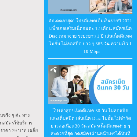
อัปเดตล่าสุด! โปรดีแทคเติมเงินรายปี 2021
แพ็กเกจเสริมเน็ตอมตะ 12 เดือน สมัครเน็ต
Dtac เหมาจ่าย ระยะยาว 1 ปี เล่นเน็ตดีแทค
ไม่อั้น ไม่ลดสปีด ยาว ๆ 365 วัน ความเร็ว 1
- 10 Mbps
โปรล่าสุด! เน็ตดีแทค 30 วัน ไม่ลดสปีด
จริง ๆ ค่ะ ทาง
และเต็มสปีด เล่นเน็ต Dtac ไม่อั้น ไม่จำกัด
อกสมัครใช้บริการ
ยาวต่อเนื่อง 30 วัน สมัครเน็ตดีแทคง่าย ๆ
 ราคา 79 บาท เฉลี่ย
สะดวกที่สุด กดสมัครผ่านหน้าเพจได้ทันที