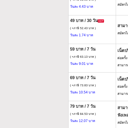
สมัครไ
วันละ 4.43 บาท
49 บาท / 30 วัน
สามาร
( +ภาษี 52.43 บาท )
สมัครไ
วันละ 1.74 บาท
59 บาท / 7 วัน
เน็ต
( +ภาษี 63.13 บาท )
ต่อครั้ง
วันละ 9.01 บาท
สามารถ
69 บาท / 7 วัน
เน็ต
( +ภาษี 73.83 บาท )
ต่อครั้ง
วันละ 10.54 บาท
สามารถ
79 บาท / 7 วัน
สามาร
( +ภาษี 84.53 บาท )
ฟังเพ
วันละ 12.07 บาท
สมัครไ