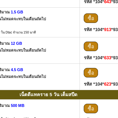
รหัส *104*
643
*9
ปริมาณ
1.5 GB
ซื้อ
านไม่หมดจะทบในเดือนถัดไป
รหัส *104*
913
*9
! ใน Dtac จำนวน 150 นาที
ปริมาณ
12 GB
ซื้อ
านไม่หมดจะทบในเดือนถัดไป
รหัส *104*
633
*9
ปริมาณ
4.5 GB
ซื้อ
านไม่หมดจะทบในเดือนถัดไป
รหัส *104*
623
*9
เน็ตดีแทคราย 5 วัน เต็มสปีด
ปริมาณ
500 MB
ซื้อ