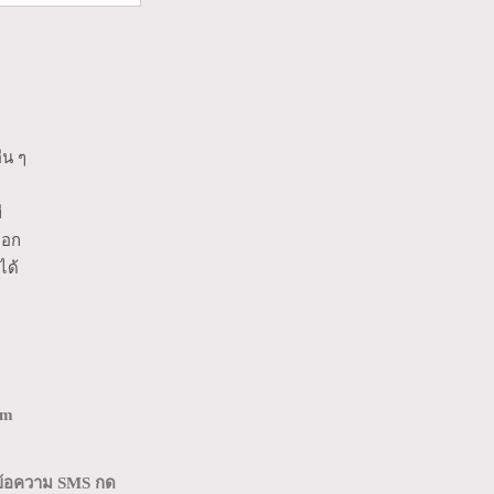
่น ๆ
ี
ออก
ได้
om
นข้อความ SMS กด