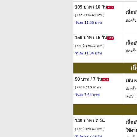
109 บาท / 10 วัน
เน็ต
( +ภาษี 116.63 บาท )
ต่อครั้ง
วันละ 11.66 บาท
159 บาท / 15 วัน
เน็ต
( +ภาษี 170.13 บาท )
ต่อครั้ง
วันละ 11.34 บาท
เน
50 บาท / 7 วัน
เล่น 
( +ภาษี 53.5 บาท )
ต่อครั้ง
วันละ 7.64 บาท
ROV , P
149 บาท / 7 วัน
เน็ต
( +ภาษี 159.43 บาท )
ใช้ง
วันละ 22.77 บาท